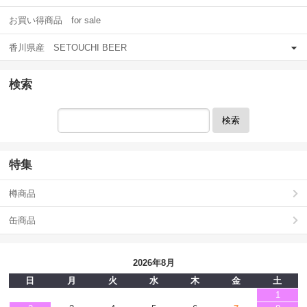
お買い得商品 for sale
香川県産 SETOUCHI BEER
検索
検索
特集
樽商品
缶商品
2026年8月
日
月
火
水
木
金
土
1