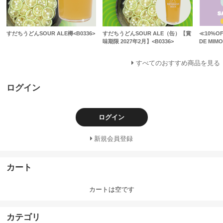
すだちうどんSOUR ALE樽<B0336>
すだちうどんSOUR ALE（缶）【賞
≪10%OF
味期限 2027年2月】<B0336>
DE MIMO
すべてのおすすめ商品を見る
ログイン
ログイン
新規会員登録
カート
カートは空です
カテゴリ