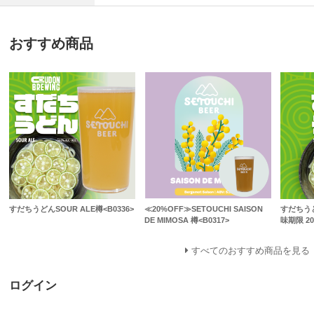
おすすめ商品
すだちうどんSOUR ALE樽<B0336>
≪20%OFF≫SETOUCHI SAISON
すだちうど
DE MIMOSA 樽<B0317>
味期限 20
すべてのおすすめ商品を見る
ログイン