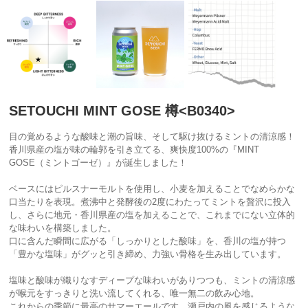
SETOUCHI MINT GOSE 樽<B0340>
目の覚めるような酸味と潮の旨味、そして駆け抜けるミントの清涼感！
香川県産の塩が味の輪郭を引き立てる、爽快度100%の『MINT
GOSE（ミントゴーゼ）』が誕生しました！
ベースにはピルスナーモルトを使用し、小麦を加えることでなめらかな
口当たりを表現。煮沸中と発酵後の2度にわたってミントを贅沢に投入
し、さらに地元・香川県産の塩を加えることで、これまでにない立体的
な味わいを構築しました。
口に含んだ瞬間に広がる「しっかりとした酸味」を、香川の塩が持つ
「豊かな塩味」がグッと引き締め、力強い骨格を生み出しています。
塩味と酸味が織りなすディープな味わいがありつつも、ミントの清涼感
が喉元をすっきりと洗い流してくれる、唯一無二の飲み心地。
これからの季節に最高のサマーエールです。瀬戸内の風を感じるような