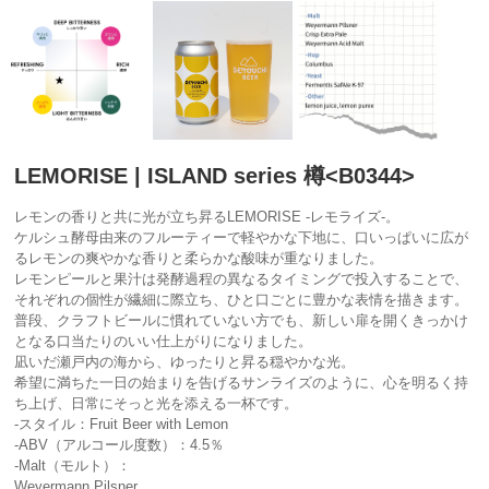
LEMORISE | ISLAND series 樽<B0344>
レモンの香りと共に光が立ち昇るLEMORISE -レモライズ-。
ケルシュ酵母由来のフルーティーで軽やかな下地に、口いっぱいに広が
るレモンの爽やかな香りと柔らかな酸味が重なりました。
レモンピールと果汁は発酵過程の異なるタイミングで投入することで、
それぞれの個性が繊細に際立ち、ひと口ごとに豊かな表情を描きます。
普段、クラフトビールに慣れていない方でも、新しい扉を開くきっかけ
となる口当たりのいい仕上がりになりました。
凪いだ瀬戸内の海から、ゆったりと昇る穏やかな光。
希望に満ちた一日の始まりを告げるサンライズのように、心を明るく持
ち上げ、日常にそっと光を添える一杯です。
-スタイル：Fruit Beer with Lemon
-ABV（アルコール度数）：4.5％
-Malt（モルト）：
Weyermann Pilsner