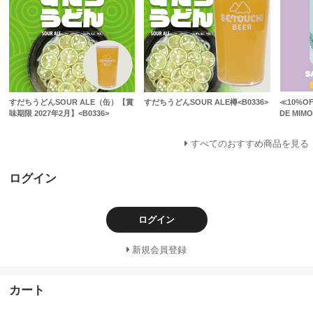
すだちうどんSOUR ALE（缶）【賞
すだちうどんSOUR ALE樽<B0336>
≪10%OF
味期限 2027年2月】<B0336>
DE MIMO
すべてのおすすめ商品を見る
ログイン
ログイン
新規会員登録
カート