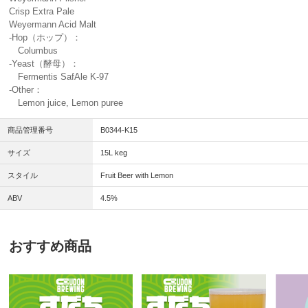
Crisp Extra Pale
Weyermann Acid Malt
-Hop（ホップ）：
Columbus
-Yeast（酵母）：
Fermentis SafAle K-97
-Other：
Lemon juice, Lemon puree
商品管理番号
B0344-K15
サイズ
15L keg
スタイル
Fruit Beer with Lemon
ABV
4.5%
おすすめ商品