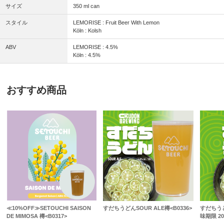
サイズ
350 ml can
スタイル
LEMORISE : Fruit Beer With Lemon
Köln : Kolsh
ABV
LEMORISE : 4.5%
Köln : 4.5%
おすすめ商品
≪10%OFF≫SETOUCHI SAISON
すだちうどんSOUR ALE樽<B0336>
すだちうど
DE MIMOSA 樽<B0317>
味期限 20