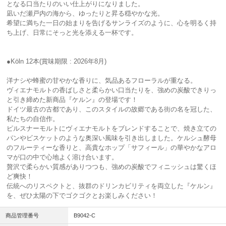
となる口当たりのいい仕上がりになりました。
凪いだ瀬戸内の海から、ゆったりと昇る穏やかな光。
希望に満ちた一日の始まりを告げるサンライズのように、心を明るく持
ち上げ、日常にそっと光を添える一杯です。
●Köln 12本(賞味期限 : 2026年8月)
洋ナシや蜂蜜の甘やかな香りに、気品あるフローラルが重なる。
ヴィエナモルトの香ばしさと柔らかい口当たりを、強めの炭酸できりっ
と引き締めた新商品『ケルン』の登場です！
ドイツ最古の古都であり、このスタイルの故郷である街の名を冠した、
私たちの自信作。
ピルスナーモルトにヴィエナモルトをブレンドすることで、焼き立ての
パンやビスケットのような奥深い風味を引き出しました。ケルシュ酵母
のフルーティーな香りと、高貴なホップ「サフィール」の華やかなアロ
マが口の中で心地よく溶け合います。
贅沢で柔らかい質感がありつつも、強めの炭酸でフィニッシュは驚くほ
ど爽快！
伝統へのリスペクトと、抜群のドリンカビリティを両立した『ケルン』
を、ぜひ太陽の下でゴクゴクとお楽しみください！
商品管理番号
B9042-C